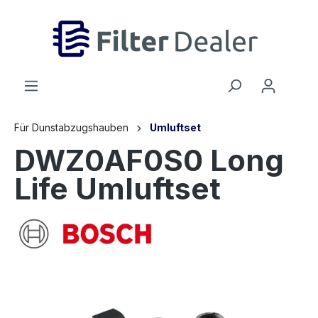
inhalt springen
Für Dunstabzugshauben
Umluftset
DWZ0AF0S0 Long
Life Umluftset