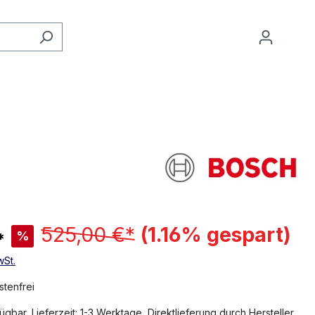
525,00 €*
(1.16% gespart)
%
*
wSt.
tenfrei
ügbar, Lieferzeit: 1-3 Werktage, Direktlieferung durch Hersteller