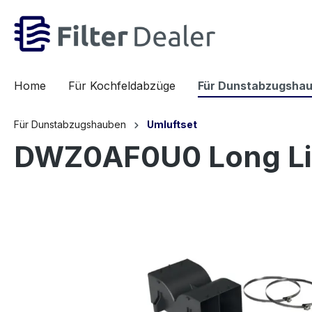
inhalt springen
Home
Für Kochfeldabzüge
Für Dunstabzugsha
Für Dunstabzugshauben
Umluftset
DWZ0AF0U0 Long Lif