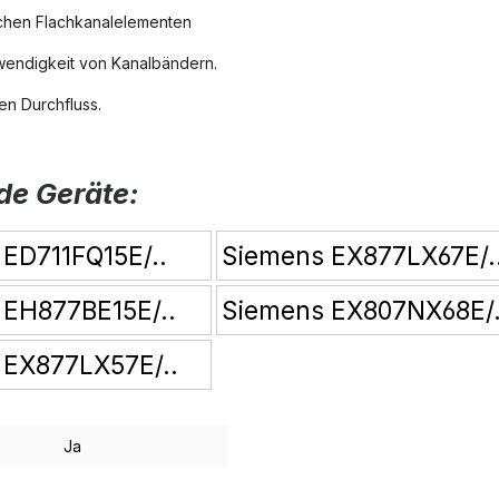
ichen Flachkanalelementen
otwendigkeit von Kanalbändern.
en Durchfluss.
de Geräte:
ED711FQ15E/..
Siemens EX877LX67E/.
 EH877BE15E/..
Siemens EX807NX68E/.
 EX877LX57E/..
Ja