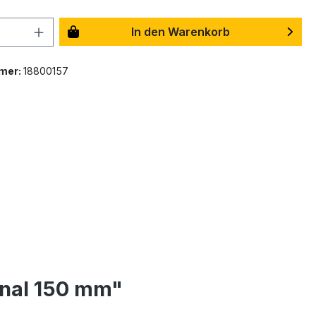
In den Warenkorb
mer:
18800157
nal 150 mm"