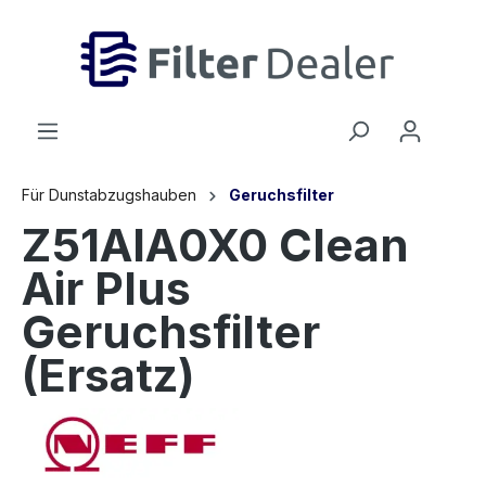
inhalt springen
Für Dunstabzugshauben
Geruchsfilter
Z51AIA0X0 Clean
Air Plus
Geruchsfilter
(Ersatz)