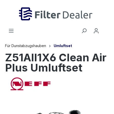
inhalt springen
Für Dunstabzugshauben
Umluftset
Z51AII1X6 Clean Air
Plus Umluftset